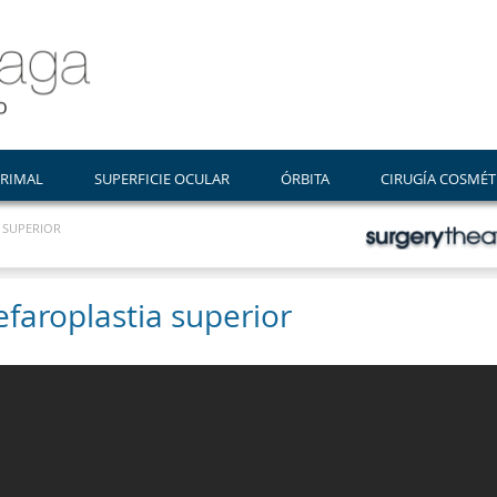
GRIMAL
SUPERFICIE OCULAR
ÓRBITA
CIRUGÍA COSMÉT
 SUPERIOR
efaroplastia superior