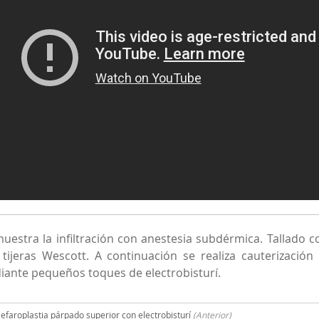
uestra la infiltración con anestesia subdérmica. Tallado con
 tijeras Wescott. A continuación se realiza cauterizació
ante pequeños toques de electrobisturí.
lefaroplastia párpado superior con electrobisturí
(Anterior)