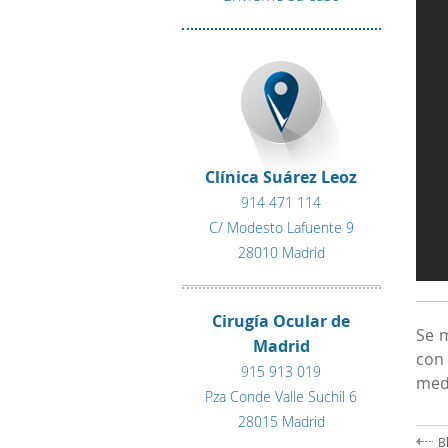
Clínica Suárez Leoz
914 471 114
C/ Modesto Lafuente 9
28010 Madrid
Cirugía Ocular de
Se m
Madrid
con
915 913 019
medi
Pza Conde Valle Suchil 6
28015 Madrid
B