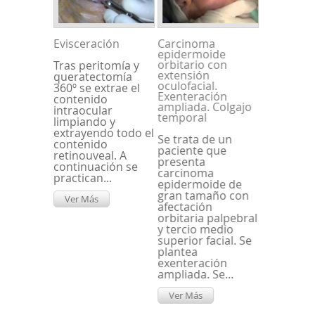
Evisceración
Carcinoma
epidermoide
orbitario con
Tras peritomía y
extensión
queratectomía
oculofacial.
360º se extrae el
Exenteración
contenido
ampliada. Colgajo
intraocular
temporal
limpiando y
extrayendo todo el
Se trata de un
contenido
paciente que
retinouveal. A
presenta
continuación se
carcinoma
practican...
epidermoide de
gran tamaño con
Ver Más
afectación
orbitaria palpebral
y tercio medio
superior facial. Se
plantea
exenteración
ampliada. Se...
Ver Más