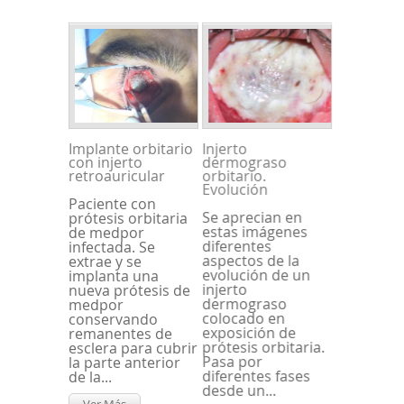
Implante orbitario
Injerto
con injerto
dermograso
retroauricular
orbitario.
Evolución
Paciente con
Se aprecian en
prótesis orbitaria
estas imágenes
de medpor
diferentes
infectada. Se
aspectos de la
extrae y se
evolución de un
implanta una
injerto
nueva prótesis de
dermograso
medpor
colocado en
conservando
exposición de
remanentes de
prótesis orbitaria.
esclera para cubrir
Pasa por
la parte anterior
diferentes fases
de la...
desde un...