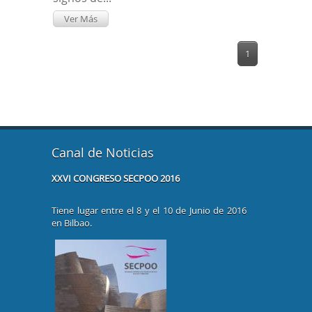
Ver Más
1
Canal de Noticias
PLASTIA
XXVI CONGRESO SECPOO 2016
JORNADA D
OCULOPLÁ
LAGRIMALE
Tiene lugar entre el 8 y el 10 de Junio de 2016
en Bilbao.
Hospital Un
Trueta
Gerona, 22
14:00 hora