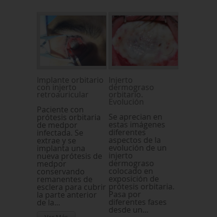
Implante orbitario
Injerto
con injerto
dermograso
retroauricular
orbitario.
Evolución
Paciente con
Se aprecian en
prótesis orbitaria
estas imágenes
de medpor
diferentes
infectada. Se
aspectos de la
extrae y se
evolución de un
implanta una
injerto
nueva prótesis de
dermograso
medpor
colocado en
conservando
exposición de
remanentes de
prótesis orbitaria.
esclera para cubrir
Pasa por
la parte anterior
diferentes fases
de la...
desde un...