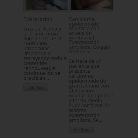
Evisceración
Carcinoma
epidermoide
orbitario con
Tras peritomía y
extensión
queratectomía
oculofacial.
360º se extrae el
Exenteración
contenido
ampliada. Colgajo
intraocular
temporal
limpiando y
extrayendo todo el
Se trata de un
contenido
paciente que
retinouveal. A
presenta
continuación se
carcinoma
practican...
epidermoide de
gran tamaño con
Ver Más
afectación
orbitaria palpebral
y tercio medio
superior facial. Se
plantea
exenteración
ampliada. Se...
Ver Más