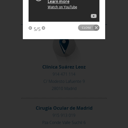
Consulta Online
Envíeme su caso
5/5
Clínica Suárez Leoz
914 471 114
C/ Modesto Lafuente 9
28010 Madrid
Cirugía Ocular de Madrid
915 913 019
Pza Conde Valle Suchil 6